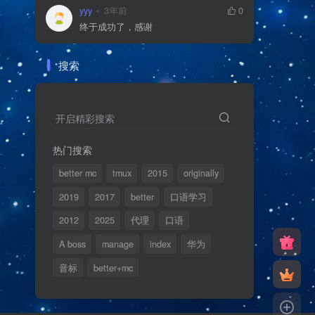
yyy
3年前
0
终于成功了，感谢
搜索
开启精彩搜索
热门搜索
better mc
tmux
2015
originally
2019
2017
better
口语学习
2012
2025
代理
口语
A boss
manage
index
华为
音标
better+mc