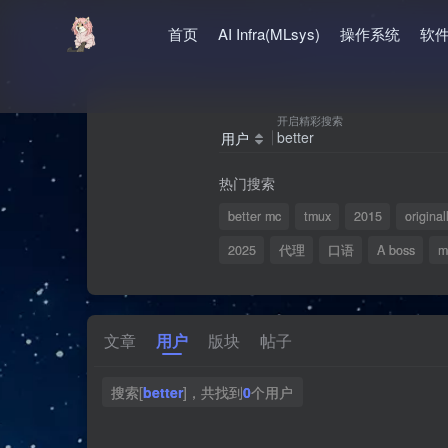
首页
AI Infra(MLsys)
操作系统
软
开启精彩搜索
用户
热门搜索
better mc
tmux
2015
original
2025
代理
口语
A boss
m
文章
用户
版块
帖子
搜索[
better
]，共找到
0
个用户