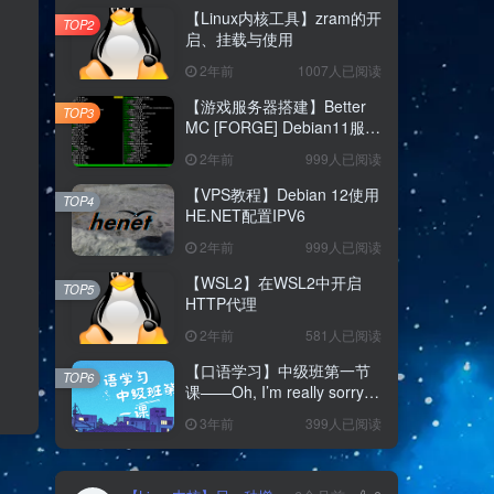
【Linux内核工具】zram的开
TOP2
启、挂载与使用
2年前
1007人已阅读
【游戏服务器搭建】Better
TOP3
MC [FORGE] Debian11服务
器纯命令行搭建教程
2年前
999人已阅读
【VPS教程】Debian 12使用
TOP4
HE.NET配置IPV6
2年前
999人已阅读
【WSL2】在WSL2中开启
TOP5
HTTP代理
2年前
581人已阅读
【口语学习】中级班第一节
TOP6
课——Oh, I’m really sorry
和 Hey hey that was fun
3年前
399人已阅读