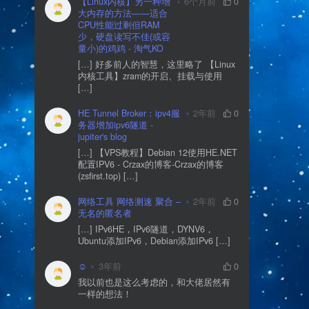
【Linux内核】另一种增
6个月前
0
大内存的方法——适合
CPU性能过剩但RAM
少，硬盘读写不佳(或容
量小)的鸡鸡 - 淘气KO
[…] 好多前人的智慧，这里略了 【Linux
内核工具】zram的开启、挂载与使用
[…]
HE Tunnel Broker：ipv4服
2年前
0
务器增加ipv6隧道 -
jupiter's blog
[…] 【VPS教程】Debian 12使用HE.NET
配置IPV6 - Crzax的博客-Crzax的博客
(zsfirst.top) […]
网络工具 网络测速 聚合 –
2年前
0
无名的匿名者
[…] IPv6HE，IPv6隧道，DYNV6，
Ubuntu添加IPv6，Debian添加IPv6 […]
☺
3年前
0
我以前也是这么考虑的，和大佬居然有
一样的想法！