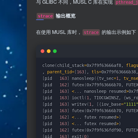
与 GLIBC 不同，MUSL C 库在实现
pthread_j
输出概览
strace
在使用 MUSL 库时，
的输出示例如下
strace
clone
(
child_stack
=
0x7f9f63666af8, 
flag
, 
parent_tid
=
[
163
]
, 
tls
=
0x7f9f63666b38
[
pid   
163
]
 nanosleep
(
{
tv_sec
=
1
, 
tv_ns
[
pid   
162
]
 futex
(
0x7f9f63666b70, FUTE
[
pid   
163
]
<
..
. nanosleep resumed
>
0x7
[
pid   
163
]
 ioctl
(
1
, TIOCGWINSZ, 
{
ws_r
[
pid   
163
]
 writev
(
1
, 
[
{
iov_base
=
"1111
[
pid   
163
]
 futex
(
0x7f9f63666b70, FUTE
[
pid   
162
]
<
..
. futex resumed
>
)
[
pid   
163
]
<
..
. futex resumed
>
)
[
pid   
162
]
 futex
(
0x7f9f636fdf90, FUTE
[
pid   
163
]
 exit
(
0
)