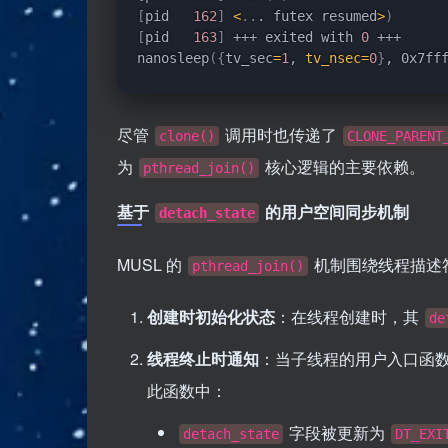
[
pid   
162
]
<
..
. futex resumed
>
)
[
pid   
163
]
 +++ exited with 
0
 +++

nanosleep
(
{
tv_sec
=
1
, 
tv_nsec
=
0
}
, 0x7ff
尽管
调用时也传递了
clone()
CLONE_PARENT
为
核心逻辑的主要依赖。
pthread_join()
基于
的用户空间同步机制
detach_state
MUSL 的
机制围绕线程描述
pthread_join()
创建时初始化状态
：在线程创建时，其
de
线程终止时通知
：当子线程的用户入口函数
此函数中：
字段被更新为
detach_state
DT_EXI