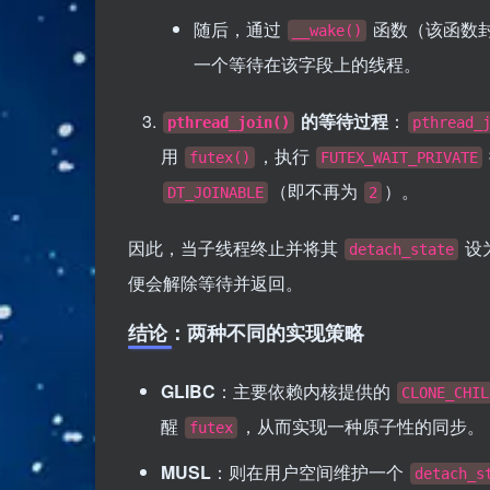
随后，通过
函数（该函数
__wake()
一个等待在该字段上的线程。
的等待过程
：
pthread_join()
pthread_
用
，执行
futex()
FUTEX_WAIT_PRIVATE
（即不再为
）。
DT_JOINABLE
2
因此，当子线程终止并将其
设
detach_state
便会解除等待并返回。
结论：两种不同的实现策略
GLIBC
：主要依赖内核提供的
CLONE_CHIL
醒
，从而实现一种原子性的同步。
futex
MUSL
：则在用户空间维护一个
detach_s