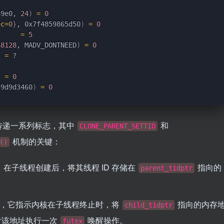
69e0, 
24
)
=
0
ec
=
0
}
, 0x7f4859865d50
)
=
0
=
5
68128
, MADV_DONTNEED
)
=
0
=
=
0
d9d9d3460
)
=
0
传递一系列标志，其中
和
CLONE_PARENT_SETTID
机制的关键：
()
在子线程创建后，将其线程 ID 存储在
指向的
parent_tidptr
心，它指示内核在子线程终止时，将
指向的内存
child_tidptr
对该地址执行一次
唤醒操作。
futex