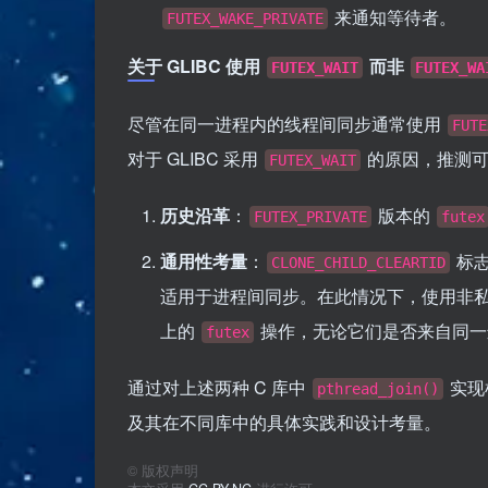
来通知等待者。
FUTEX_WAKE_PRIVATE
关于 GLIBC 使用
而非
FUTEX_WAIT
FUTEX_WA
尽管在同一进程内的线程间同步通常使用
FUTE
对于 GLIBC 采用
的原因，推测可
FUTEX_WAIT
历史沿革
：
版本的
FUTEX_PRIVATE
futex
通用性考量
：
标志
CLONE_CHILD_CLEARTID
适用于进程间同步。在此情况下，使用非
上的
操作，无论它们是否来自同一
futex
通过对上述两种 C 库中
实现
pthread_join()
及其在不同库中的具体实践和设计考量。
©
版权声明