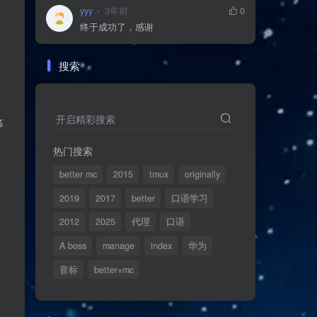
yyy
3年前
0
终于成功了，感谢
搜索
开启精彩搜索
等
值
热门搜索
better mc
2015
tmux
originally
2019
2017
better
口语学习
2012
2025
代理
口语
A boss
manage
index
华为
音标
better+mc