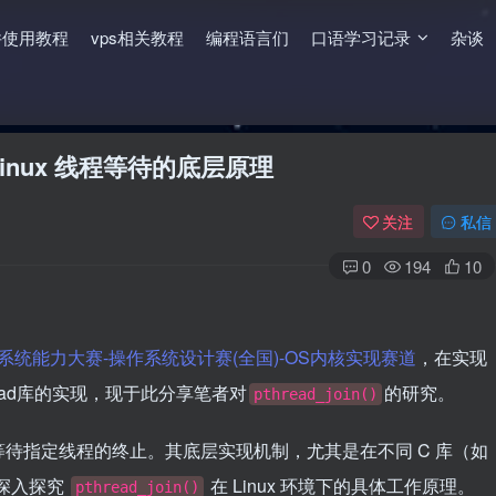
件使用教程
vps相关教程
编程语言们
口语学习记录
杂谈
析：Linux 线程等待的底层原理
关注
私信
0
194
10
系统能力大赛-操作系统设计赛(全国)-OS内核实现赛道
，在实现
hread库的实现，现于此分享笔者对
的研究。
pthread_join()
待指定线程的终止。其底层实现机制，尤其是在不同 C 库（如
将深入探究
在 Linux 环境下的具体工作原理。
pthread_join()