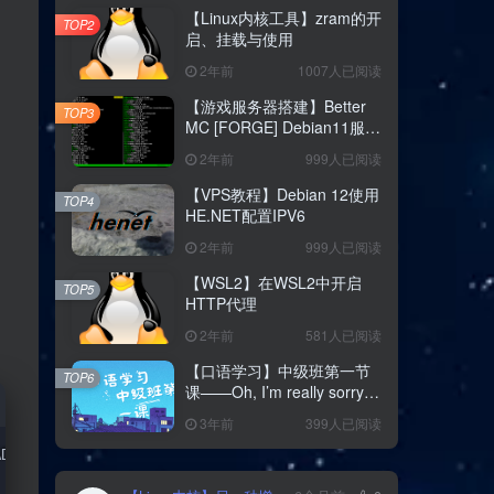
【Linux内核工具】zram的开
TOP2
结论：两种不同的实现策略
启、挂载与使用
关于 GLIBC 使用 FUTEX_WAIT 而非 FUTEX_WAIT_PRIVATE 的探讨
2年前
1007人已阅读
【游戏服务器搭建】Better
TOP3
MC [FORGE] Debian11服务
器纯命令行搭建教程
2年前
999人已阅读
【VPS教程】Debian 12使用
TOP4
HE.NET配置IPV6
2年前
999人已阅读
【WSL2】在WSL2中开启
TOP5
HTTP代理
2年前
581人已阅读
【口语学习】中级班第一节
TOP6
课——Oh, I’m really sorry
和 Hey hey that was fun
3年前
399人已阅读
AD
|
CLONE_SYSVSEM
|
CLONE_SETTLS
|
CLONE_PARENT_SETTID
|
CLONE_