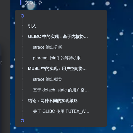
。
文章目录
引入
GLIBC 中的实现：基于内核协助的同步机制
strace 输出分析
pthread_join() 的等待机制
AD
|
CLONE_SYSVSEM
|
CLONE_SETTLS
|
CLONE_PARENT_SETTID
|
CLONE_
MUSL 中的实现：用户空间协同与状态管理
strace 输出概览
基于 detach_state 的用户空间同步机制
结论：两种不同的实现策略
关于 GLIBC 使用 FUTEX_WAIT 而非 FUTEX_WAIT_PRIVATE 的探讨