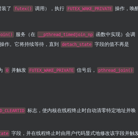
封装了
调用），执行
操作，唤
futex()
FUTEX_WAKE_PRIVATE
服务（在
函数中实现）会调
join()
__pthread_timedjoin_np
操作。它将持续等待，直到
字段的值不再是
detach_state
为
并触发
信号后，
0
FUTEX_WAKE_PRIVATE
pthread_join()
标志，使内核在线程终止时自动清零特定地址并唤
D_CLEARTID
字段，并在线程终止时由用户代码显式地修改该字段并触
tate