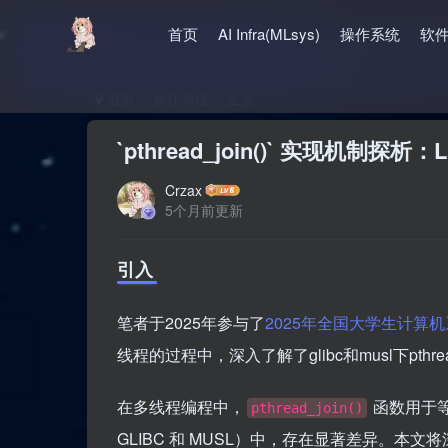
首页
AI Infra(MLsys)
操作系统
软
首页
操作系统
正文
`pthread_join()` 实现机制探
Crzax
5个月前更新
引入
笔者于2025年参与了
2025年全国大学生计算机
线程的过程中，深入了解了glibc和musl下pt
在多线程编程中，
函数用于等
pthread_join()
GLIBC 和 MUSL）中，存在显著差异。本文