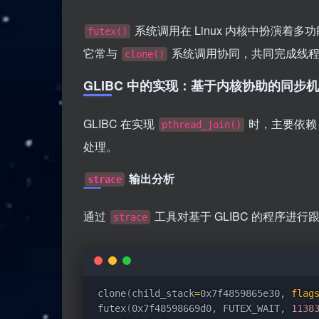
系统调用在 Linux 内核中扮演着
futex()
它常与
系统调用协同，共同完成线程
clone()
GLIBC 中的实现：基于内核协助的同步
GLIBC 在实现
时，主要依
pthread_join()
处理。
输出分析
strace
通过
工具对基于 GLIBC 的程序进
strace
clone
(
child_stack
=
0x7f4859865e30, 
flag
futex
(
0x7f48598669d0, FUTEX_WAIT, 
1138