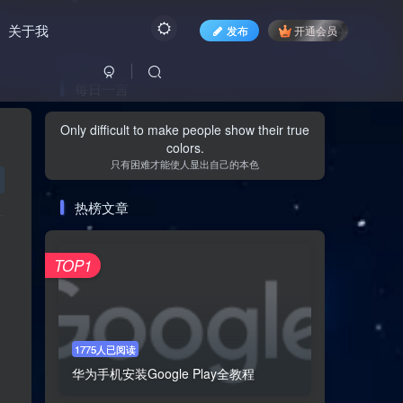
关于我
发布
开通会员
每日一言
文章目录
Only difficult to make people show their true
colors.
只有困难才能使人显出自己的本色
引入
热榜文章
GLIBC 中的实现：基于内核协助的同步机制
TOP1
strace 输出分析
pthread_join() 的等待机制
MUSL 中的实现：用户空间协同与状态管理
1775人已阅读
strace 输出概览
华为手机安装Google Play全教程
基于 detach_state 的用户空间同步机制