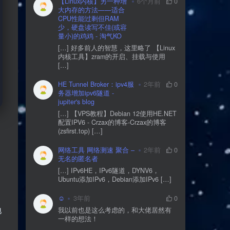
【Linux内核】另一种增
6个月前
0
大内存的方法——适合
CPU性能过剩但RAM
少，硬盘读写不佳(或容
量小)的鸡鸡 - 淘气KO
[…] 好多前人的智慧，这里略了 【Linux
内核工具】zram的开启、挂载与使用
[…]
HE Tunnel Broker：ipv4服
2年前
0
务器增加ipv6隧道 -
jupiter's blog
[…] 【VPS教程】Debian 12使用HE.NET
配置IPV6 - Crzax的博客-Crzax的博客
(zsfirst.top) […]
网络工具 网络测速 聚合 –
2年前
0
无名的匿名者
[…] IPv6HE，IPv6隧道，DYNV6，
Ubuntu添加IPv6，Debian添加IPv6 […]
☺
3年前
0
地
我以前也是这么考虑的，和大佬居然有
一样的想法！