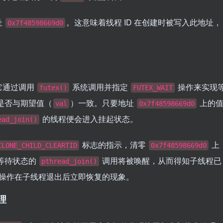
址
。这意味着线程 ID 在创建时被写入此地址，
0x7f48598669d0
它通过调用
系统调用并指定
操作来实现
futex()
FUTEX_WAIT
是否与期望值（
）一致。只要地址
上的
val
0x7f48598669d0
的线程便会进入挂起状态。
ead_join()
标志的指示，清零
上
CLONE_CHILD_CLEARTID
0x7f48598669d0
等待状态的
调用将被唤醒，从而得知子线程已
pthread_join()
操作在子线程退出后立即恢复的现象。
理