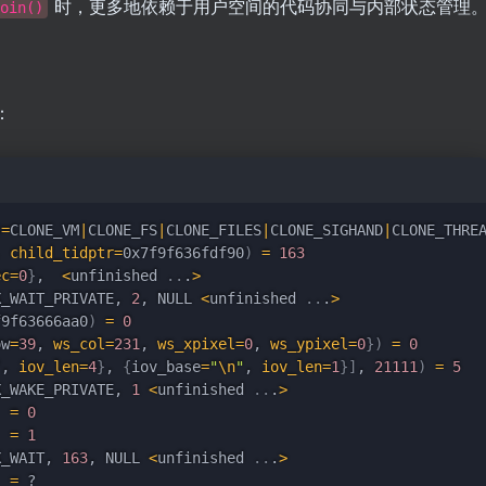
时，更多地依赖于用户空间的代码协同与内部状态管理
oin()
：
s
=
CLONE_VM
|
CLONE_FS
|
CLONE_FILES
|
CLONE_SIGHAND
|
CLONE_THRE
, 
child_tidptr
=
0x7f9f636fdf90
)
=
163
ec
=
0
}
,  
<
unfinished 
..
.
>
X_WAIT_PRIVATE, 
2
, NULL 
<
unfinished 
..
.
>
f9f63666aa0
)
=
0
ow
=
39
, 
ws_col
=
231
, 
ws_xpixel
=
0
, 
ws_ypixel
=
0
}
)
=
0
"
, 
iov_len
=
4
}
, 
{
iov_base
=
"
\n
"
, 
iov_len
=
1
}
]
, 
21111
)
=
5
X_WAKE_PRIVATE, 
1
<
unfinished 
..
.
>
=
0
=
1
X_WAIT, 
163
, NULL 
<
unfinished 
..
.
>
=