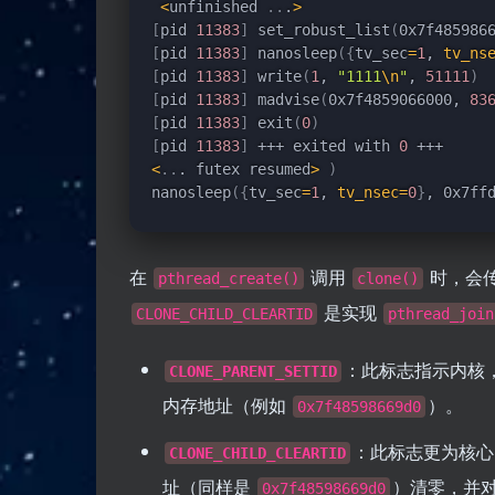
<
unfinished 
..
.
>
[
pid 
11383
]
 set_robust_list
(
0x7f485986
[
pid 
11383
]
 nanosleep
(
{
tv_sec
=
1
, 
tv_ns
[
pid 
11383
]
 write
(
1
, 
"1111
\n
"
, 
51111
)
[
pid 
11383
]
 madvise
(
0x7f4859066000, 
83
[
pid 
11383
]
 exit
(
0
)
[
pid 
11383
]
 +++ exited with 
0
<
..
. futex resumed
>
)
nanosleep
(
{
tv_sec
=
1
, 
tv_nsec
=
0
}
, 0x7ff
在
调用
时，会
pthread_create()
clone()
是实现
CLONE_CHILD_CLEARTID
pthread_join
：此标志指示内核，
CLONE_PARENT_SETTID
内存地址（例如
）。
0x7f48598669d0
：此标志更为核
CLONE_CHILD_CLEARTID
址（同样是
）清零，并
0x7f48598669d0