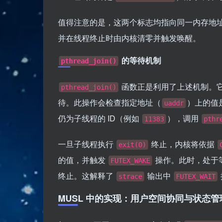
值得注意的是，这两个标志均指向同一内存地
并在线程终止时由内核清零并触发唤醒。
的等待机制
pthread_join()
函数正是利用了上述机制。
pthread_join()
待。此操作会检查指定地址（
）上的值
uaddr
仍为子线程的 ID（例如
），调用
11383
pthr
一旦子线程执行
终止，内核将依据
exit(0)
的值，并触发
操作。此时，处于
FUTEX_WAKE
终止。这解释了
输出中
strace
FUTEX_WAIT
MUSL 中的实现：用户空间协同与状态管