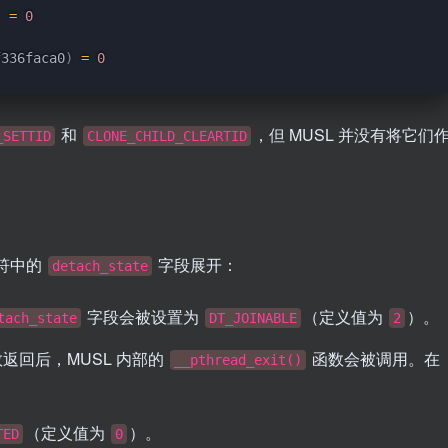
=
0
f336faca0
)
=
0
和
，但 MUSL 并没有将它们
_SETTID
CLONE_CHILD_CLEARTID
符中的
字段展开：
detach_state
字段会被设置为
（定义值为
）。
tach_state
DT_JOINABLE
2
返回后，MUSL 内部的
函数会被调用。在
__pthread_exit()
（定义值为
）。
TED
0