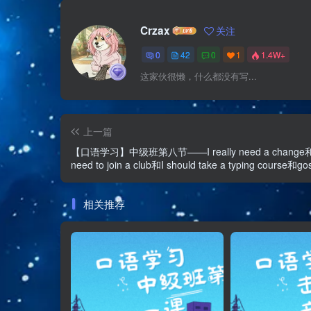
Crzax
关注
0
42
0
1
1.4W+
这家伙很懒，什么都没有写...
上一篇
【口语学习】中级班第八节——I really need a change和
need to join a club和I should take a typing course和gos
really go on a diet
相关推荐