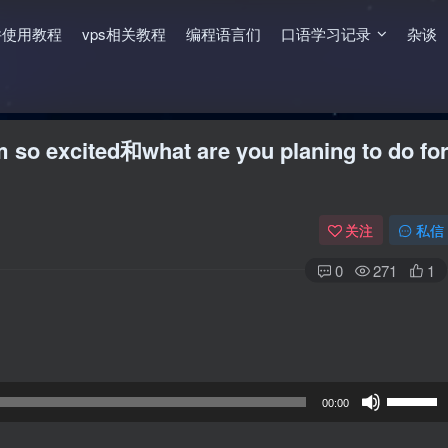
件使用教程
vps相关教程
编程语言们
口语学习记录
杂谈
ted和what are you planing to do fo
关注
私信
0
271
1
使
00:00
用