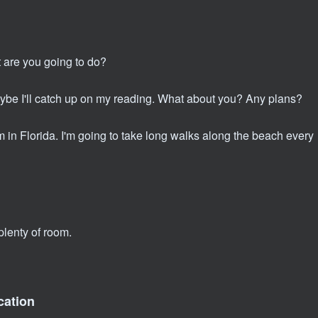
上
/
下
 are you going to do?
箭
 Maybe I'll catch up on my reading. What about you? Any plans?
头
键
in Florida. I'm going to take long walks along the beach every
来
增
高
或
lenty of room.
降
低
音
cation
量。