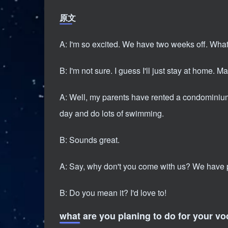
播
原文
放
器
A: I'm so excited. We have two weeks off. What
B: I'm not sure. I guess I'll just stay at home.
A: Well, my parents have rented a condominium 
day and do lots of swimming.
B: Sounds great.
A: Say, why don't you come with us? We have p
B: Do you mean it? I'd love to!
what are you planing to do for your vo