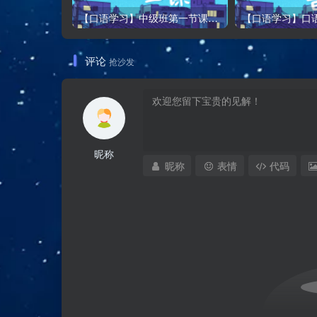
【口语学习】中级班第一节课——Oh, I’m really sorry 和 Hey hey that was fun
评论
抢沙发
昵称
昵称
表情
代码