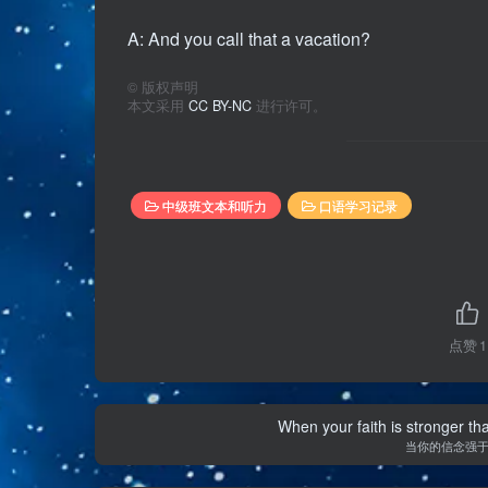
A: And you call that a vacation?
©
版权声明
本文采用
CC BY-NC
进行许可。
中级班文本和听力
口语学习记录
点赞
1
When your faith is stronger t
当你的信念强