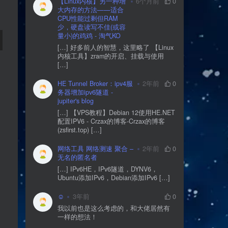
【Linux内核】另一种增
6个月前
0
大内存的方法——适合
CPU性能过剩但RAM
少，硬盘读写不佳(或容
量小)的鸡鸡 - 淘气KO
[…] 好多前人的智慧，这里略了 【Linux
内核工具】zram的开启、挂载与使用
[…]
HE Tunnel Broker：ipv4服
2年前
0
务器增加ipv6隧道 -
jupiter's blog
[…] 【VPS教程】Debian 12使用HE.NET
配置IPV6 - Crzax的博客-Crzax的博客
(zsfirst.top) […]
网络工具 网络测速 聚合 –
2年前
0
无名的匿名者
[…] IPv6HE，IPv6隧道，DYNV6，
Ubuntu添加IPv6，Debian添加IPv6 […]
☺
3年前
0
我以前也是这么考虑的，和大佬居然有
一样的想法！