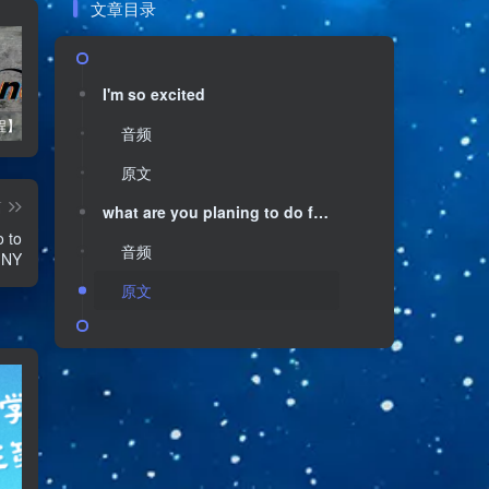
文章目录
I'm so excited
【VPS教程】Debian 12使用HE.NET配置IPV6
【游戏服务器搭建】Better MC [FORGE] Debian11服务器纯命令行搭建教程
【WSL2】在WSL2中开启HTTP代理
音频
原文
篇
what are you planing to do for your vocation
 to
音频
o NY
原文