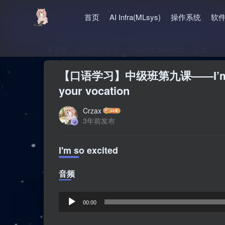
首页
AI Infra(MLsys)
操作系统
软
首页
口语学习记录
中级班文本和听力
正文
【口语学习】中级班第九课——I’m so exci
your vocation
Crzax
3年前发布
I'm so excited
音频
音
00:00
频