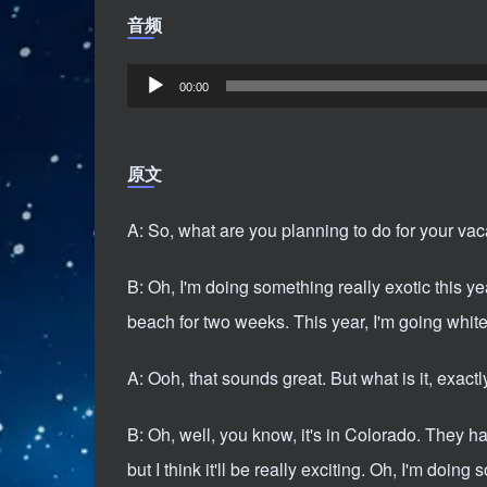
音频
音
00:00
频
播
原文
放
器
A: So, what are you planning to do for your vac
B: Oh, I'm doing something really exotic this ye
beach for two weeks. This year, I'm going white
A: Ooh, that sounds great. But what is it, exactl
B: Oh, well, you know, it's in Colorado. They ha
but I think it'll be really exciting. Oh, I'm doing