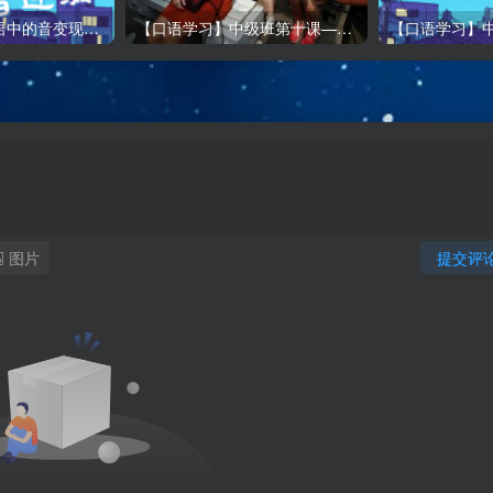
【口语学习】口语中的音变现象—h/th击穿和辅音连缀
【口语学习】中级班第十课——What should people do to make their visit to NY
图片
提交评