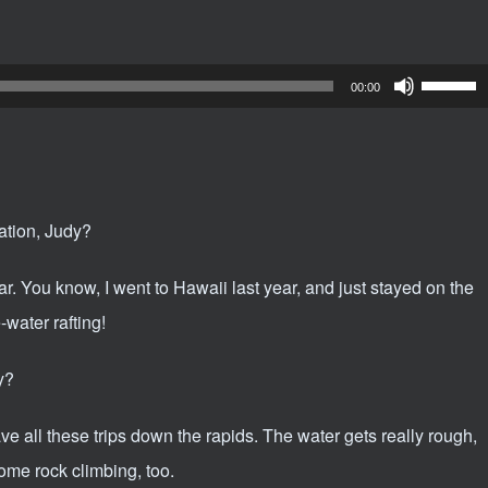
使
00:00
用
上
/
下
ation, Judy?
箭
ar. You know, I went to Hawaii last year, and just stayed on the
头
-water rafting!
键
来
y?
增
高
ve all these trips down the rapids. The water gets really rough,
或
 some rock climbing, too.