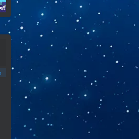
【口语学习】中级班第九课——I’m so excited和what are you planing to do for your vocation
【口语学习】中级班第三课和第四课——Quite number of things和 Excuse me could you和Excuse me It’s me again.
论