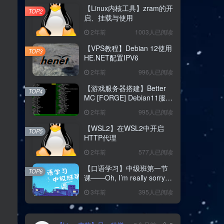
【Linux内核工具】zram的开
TOP2
启、挂载与使用
2年前
1003人已阅读
【VPS教程】Debian 12使用
TOP3
HE.NET配置IPV6
2年前
996人已阅读
【游戏服务器搭建】Better
TOP4
MC [FORGE] Debian11服务
器纯命令行搭建教程
2年前
995人已阅读
【WSL2】在WSL2中开启
TOP5
HTTP代理
2年前
577人已阅读
【口语学习】中级班第一节
TOP6
课——Oh, I’m really sorry
和 Hey hey that was fun
3年前
395人已阅读