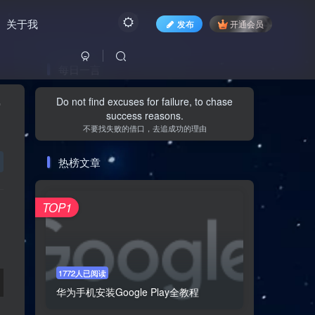
关于我
发布
开通会员
每日一言
文章目录
r
Do not find excuses for failure, to chase
success reasons.
不要找失败的借口，去追成功的理由
I'm so excited
热榜文章
音频
TOP1
原文
what are you planing to do for your vocation
音频
1772人已阅读
原文
华为手机安装Google Play全教程