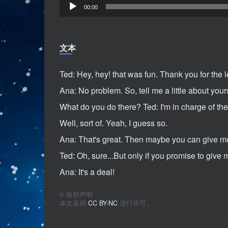
音
00:00
频
播
文本
放
器
Ted: Hey, hey! that was fun. Thank you for the 
Ana: No problem. So, tell me a little about your
What do you do there? Ted: I'm in charge of the
Well, sort of. Yeah, I guess so.
Ana: That's great. Then maybe you can give me
Ted: Oh, sure...But only if you promise to give
Ana: It's a deal!
©
版权声明
本文采用
CC BY-NC
进行许可。