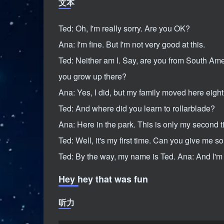
文本
放
器
Ted: Oh, I'm really sorry. Are you OK?
Ana: I'm fine. But I'm not very good at this.
Ted: Neither am I. Say, are you from South Amer
you grow up there?
Ana: Yes, I did, but my family moved here eigh
Ted: And where did you learn to rollarblade?
Ana: Here in the park. This is only my second t
Ted: Well, it's my first time. Can you give me 
Ted: By the way, my name is Ted. Ana: And I'm
Hey hey that was fun
听力