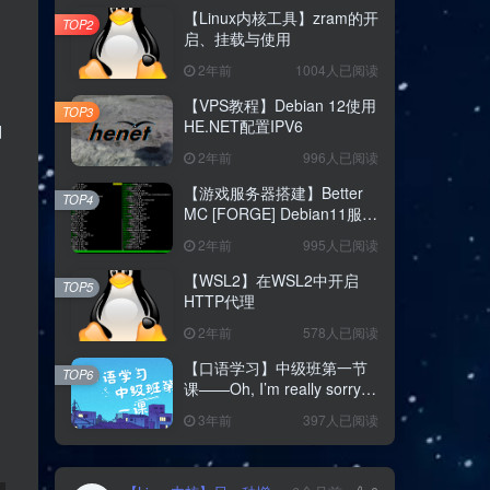
【Linux内核工具】zram的开
TOP2
启、挂载与使用
2年前
1004人已阅读
【VPS教程】Debian 12使用
TOP3
HE.NET配置IPV6
d
2年前
996人已阅读
【游戏服务器搭建】Better
TOP4
MC [FORGE] Debian11服务
器纯命令行搭建教程
2年前
995人已阅读
【WSL2】在WSL2中开启
TOP5
HTTP代理
2年前
578人已阅读
【口语学习】中级班第一节
TOP6
课——Oh, I’m really sorry
和 Hey hey that was fun
3年前
397人已阅读