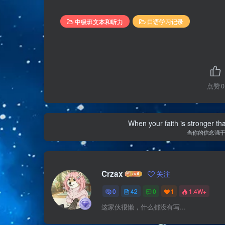
中级班文本和听力
口语学习记录
点赞
0
When your faith is stronger t
当你的信念强
Crzax
关注
0
42
0
1
1.4W+
这家伙很懒，什么都没有写...