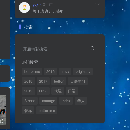
yyy
3年前
0
终于成功了，感谢
搜索
开启精彩搜索
热门搜索
better mc
2015
tmux
originally
2019
2017
better
口语学习
2012
2025
代理
口语
A boss
manage
index
华为
音标
better+mc
【VPS教程】Debian 12使用HE.NET配置IPV6
【游戏服务器搭建】Better MC [FORGE] Debian11服务器纯命令行搭建教程
【WSL2】在WSL2中开启HTTP代理