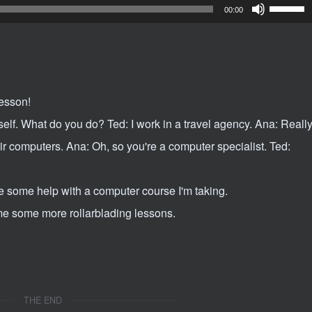
使
00:00
用
上
/
下
lesson!
箭
self. What do you do? Ted: I work in a travel agency. Ana: Really
头
ir computers. Ana: Oh, so you're a computer specialist. Ted:
键
来
 some help with a computer course I'm taking.
增
 me some more rollarblading lessons.
高
或
降
低
THE END