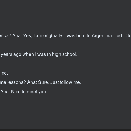
/
下
箭
头
ica? Ana: Yes, I am originally. I was born in Argentina. Ted: Di
键
来
t years ago when I was in high school.
增
高
ime.
或
some lessons? Ana: Sure. Just follow me.
降
 Ana. Nice to meet you.
低
音
量。