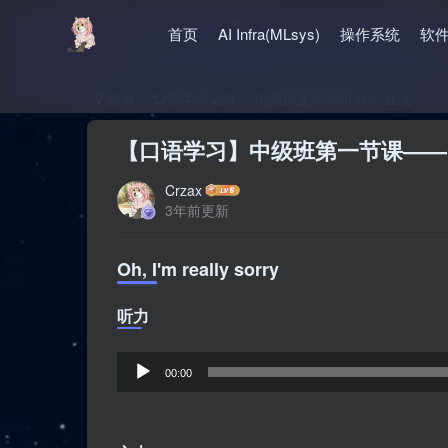
首页
AI Infra(MLsys)
操作系统
软
首页
口语学习记录
中级班文本和听力
正文
【口语学习】中级班第一节课——Oh, I’m r
Crzax
3年前更新
Oh, I'm really sorry
听力
音
00:00
频
播