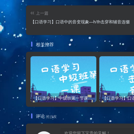
上一篇
【口语学习】口语中的音变现象—h/th击穿和辅音连缀
相关推荐
【口语学习】中级班第一节课——Oh, I’m really sorry 和 Hey hey that was fun
评论
抢沙发