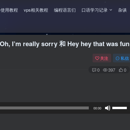
件使用教程
vps相关教程
编程语言们
口语学习记录
杂谈
eally sorry 和 Hey hey that was fun
关注
私信
0
397
0
使
00:00
用
上