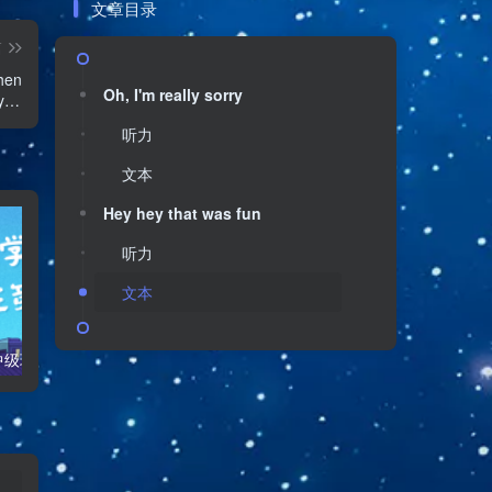
文章目录
篇
hen
Oh, I'm really sorry
you
ite.
听力
文本
Hey hey that was fun
听力
文本
【口语学习】中级班第九课——I’m so excited和what are you planing to do for your vocation
【口语学习】中级班第三课和第四课——Quite number of things和 Excuse me could you和Excuse me It’s me again.