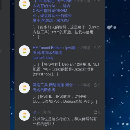
【Linux内核】另一种增
6个月前
0
大内存的方法——适合
CPU性能过剩但RAM
少，硬盘读写不佳(或容
量小)的鸡鸡 - 淘气KO
[…] 好多前人的智慧，这里略了 【Linux
内核工具】zram的开启、挂载与使用
[…]
HE Tunnel Broker：ipv4服
2年前
0
!
务器增加ipv6隧道 -
jupiter's blog
[…] 【VPS教程】Debian 12使用HE.NET
配置IPV6 - Crzax的博客-Crzax的博客
(zsfirst.top) […]
网络工具 网络测速 聚合 –
2年前
0
无名的匿名者
[…] IPv6HE，IPv6隧道，DYNV6，
Ubuntu添加IPv6，Debian添加IPv6 […]
☺
3年前
0
我以前也是这么考虑的，和大佬居然有
一样的想法！