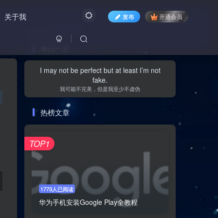
关于我
发布
开通会员
每日一言
文章目录
I may not be perfect but at least I’m not
fake.
我可能不完美，但是我至少不虚伪
Oh, I'm really sorry
热榜文章
听力
TOP1
文本
Hey hey that was fun
听力
1773人已阅读
文本
华为手机安装Google Play全教程