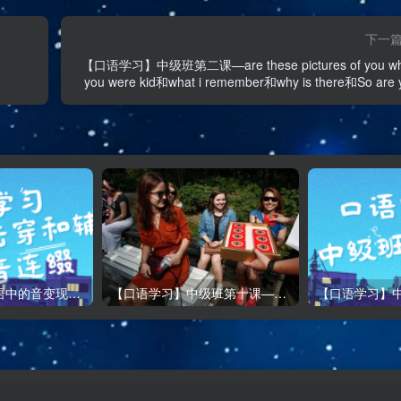
下一
【口语学习】中级班第二课—are these pictures of you w
you were kid和what i remember和why is there和So are 
going to wr
【口语学习】口语中的音变现象—h/th击穿和辅音连缀
【口语学习】中级班第十课——What should people do to make their visit to NY